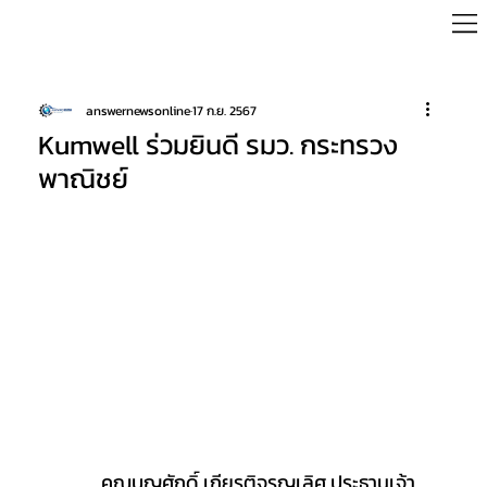
answernewsonline
17 ก.ย. 2567
Kumwell ร่วมยินดี รมว. กระทรวง
พาณิชย์
	คุณบุญศักดิ์ เกียรติจรูญเลิศ ประธานเจ้า