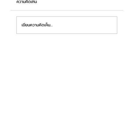
ความคิดเห็น
เขียนความคิดเห็น…
“กระทรวงอุตฯ” หนุนซอฟต์พาวเวอร์ไทยกลุ่ม
อาหาร ปั้น 20,000 เชฟมืออาชีพ"