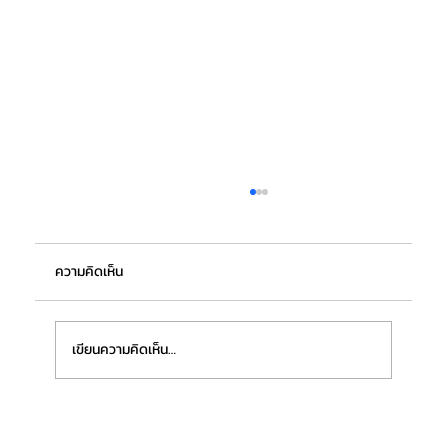
ความคิดเห็น
เขียนความคิดเห็น…
“กระทรวงอุตฯ” หนุนซอฟต์พาวเวอร์ไทยกลุ่ม