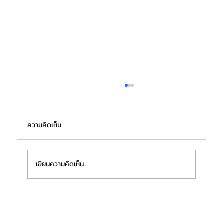
ความคิดเห็น
เขียนความคิดเห็น…
PFP รุก Modern Trade ส่งไลน์อัพสินค้า
Ready-to-Cook เสริมทางเลือกความอร่อยที่