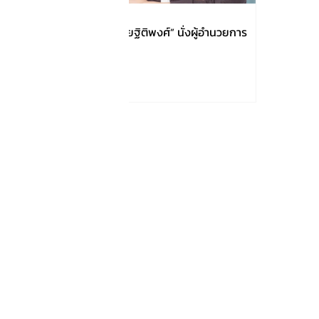
AOT แต่งตั้ง “ปวีณา จริยฐิติพงศ์” นั่งผู้อำนวยการ
ใหญ่