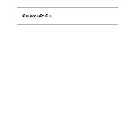
เขียนความคิดเห็น…
TRSC เปิดตัวเทคโนโลยี "SMILE pro 2.0"
(Super ReLEx) ที่แรกในไทย