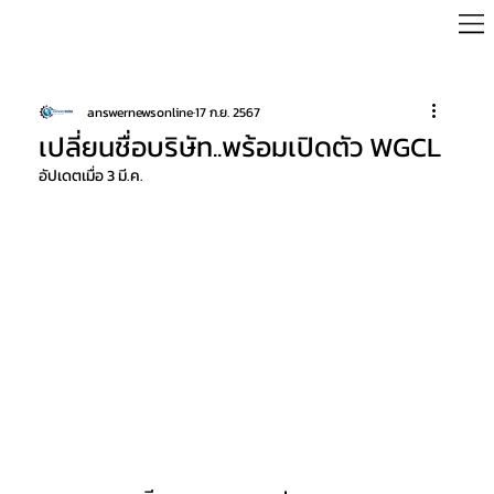
answernewsonline
17 ก.ย. 2567
เปลี่ยนชื่อบริษัท..พร้อมเปิดตัว WGCL
อัปเดตเมื่อ
3 มี.ค.