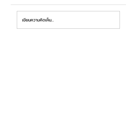
เขียนความคิดเห็น…
“ฟิชเชอร์เทค ชลบุรี (ประเทศไทย)” เตรียมเปิด
โรงงานแห่งใหม่