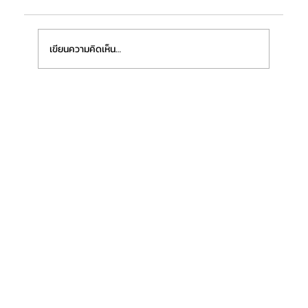
เขียนความคิดเห็น…
“ฟิชเชอร์เทค ชลบุรี (ประเทศไทย)” เตรียมเปิด
โรงงานแห่งใหม่