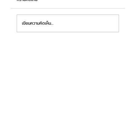
เขียนความคิดเห็น…
“ฟิชเชอร์เทค ชลบุรี (ประเทศไทย)” เตรียมเปิด
โรงงานแห่งใหม่