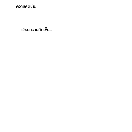
ความคิดเห็น
เขียนความคิดเห็น…
“ฟิชเชอร์เทค ชลบุรี (ประเทศไทย)” เตรียมเปิด
โรงงานแห่งใหม่