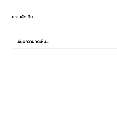
ความคิดเห็น
เขียนความคิดเห็น…
“JGAB 2026” ตอกย้ำเวทีอัญมณี
“ฟิชเชอ
และเครื่องประดับอาเซียนระดับ
(ประเท
โลก เดินหน้าดันไทยสู่ศูนย์กลาง
แห่งใหม
การค้า การจัดหาอัญมณีและ
เครื่องประดับ ผนึกพลังรัฐ–
เอกชน–ผู้ประกอบการ ยกระดับ
ศักยภาพธุรกิจไทยสู่ตลาดสากล