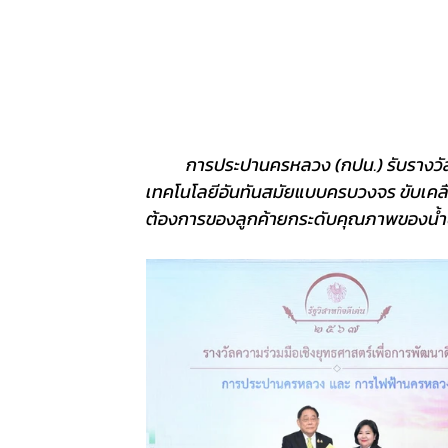
การประปานครหลวง (กปน.) รับรางวัลร
เทคโนโลยีอันทันสมัยแบบครบวงจร ขับเค
ต้องการของลูกค้ายกระดับคุณภาพของน้