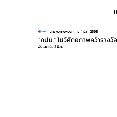
answernewsonline
4 มี.ค. 2568
“กปน.” โชว์ศักยภาพคว้ารางวัลร
อัปเดตเมื่อ
2 มี.ค.