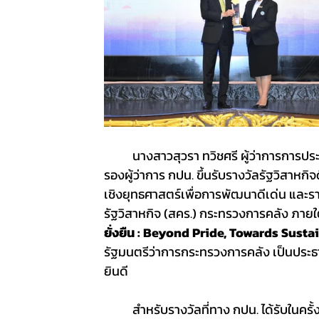
	นางสาวสุวรา ทวิชศรี ผู้ว่าการการประปานครหลวง (กปน.) พร้อมด้วยนางสาวฉวีวรรณ อุทัยพิบูลย์ 
รองผู้ว่าการ กปน. ขึ้นรับรางวัลรัฐวิสาหก
เชิงยุทธศาสตร์เพื่อการพัฒนาดีเด่น แล
รัฐวิสาหกิจ (สคร.) กระทรวงการคลัง ภายใ
ยั่งยืน : Beyond Pride, Towards Susta
รัฐมนตรีว่าการกระทรวงการคลัง เป็นประธ
ยินดี
	สำหรับรางวัลที่ทาง กปน. ได้รับในครั้งนี้ ประกอบด้วย รางวัลความร่วมมือเชิงยุทธศาสตร์เพื่อการ