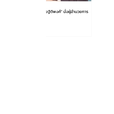
AOT แต่งตั้ง “ปวีณา จริยฐิติพงศ์” นั่งผู้อำนวยการ
ใหญ่