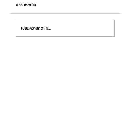
ความคิดเห็น
เขียนความคิดเห็น…
“ฟิชเชอร์เทค ชลบุรี (ประเทศไทย)” เตรียมเปิด
โรงงานแห่งใหม่