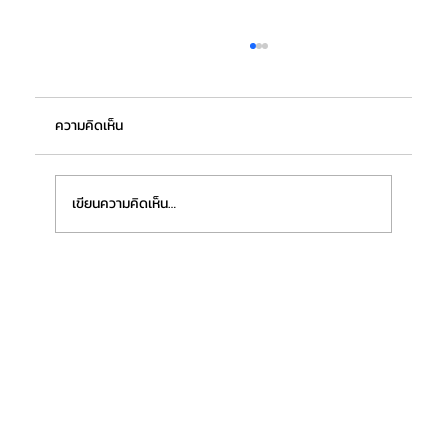
ความคิดเห็น
เขียนความคิดเห็น…
“ฟิชเชอร์เทค ชลบุรี (ประเทศไทย)” เตรียมเปิด
โรงงานแห่งใหม่