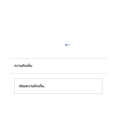
ความคิดเห็น
เขียนความคิดเห็น…
อินฟอร์มาฯ ชูงาน ProPak Asia 2026
ศูนย์กลางการพัฒนาอุตสาหกรรมอาหารยุคใหม่