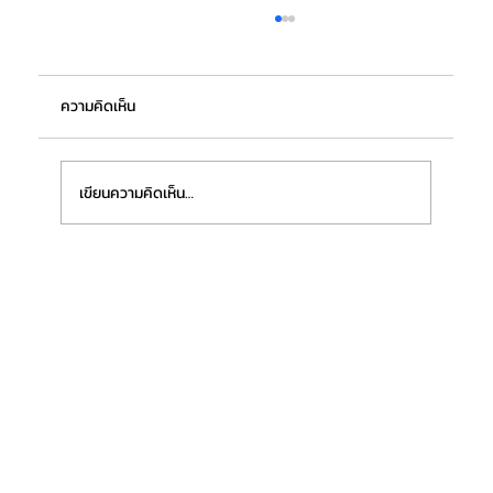
ความคิดเห็น
เขียนความคิดเห็น…
“เอ็ม พี เจ โลจิสติกส์” ฉลองครบรอบ 17 ปี มุ่งสู่
การเป็นศูนย์กลางระบบขนส่ง-ท่าเรือ ปลอด
คาร์บอน การันตีด้วยประกาศนียบัตรการรับรอง
คาร์บอนฟุตพริ้นท์ ปี 2568