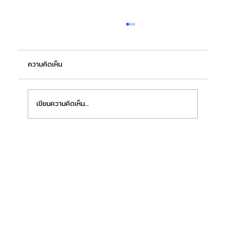
ความคิดเห็น
เขียนความคิดเห็น…
“ฟิชเชอร์เทค ชลบุรี (ประเทศไทย)” เตรียมเปิด
โรงงานแห่งใหม่