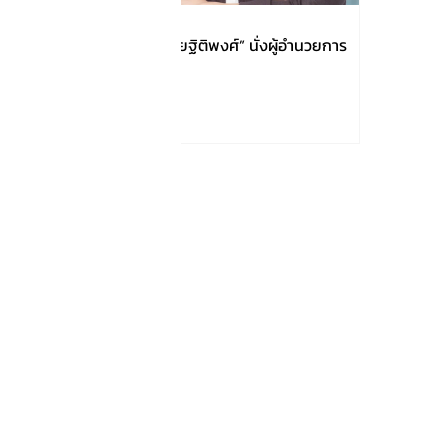
AOT แต่งตั้ง “ปวีณา จริยฐิติพงศ์” นั่งผู้อำนวยการ
ใหญ่