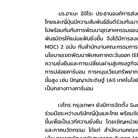
	มร.อาเบะ อิจิโระ ประธานองค์การส่งเสริมการค้าต่างประเทศของญี่ปุ่น (เจโทร กรุงเทพฯ) กล่าวว่า 
ไทยและญี่ปุ่นมีความสัมพันธ์อันดีร่วมกัน
ไปพร้อมกันกับการพัฒนาอุตสาหกรรมของทั้
พันธมิตรให้แน่นแฟ้นยิ่งขึ้น จึงได้มีก
MOC) 2 ฉบับ กับสำนักงานคณะกรรมการ
นโยบายเขตพัฒนาพิเศษภาคตะวันออก (EECO
ความยั่งยืนและการเปลี่ยนผ่านสู่เศรษฐกิจ
การปล่อยคาร์บอน การหมุนเวียนทรัพยาก
ขั้นสูง เช่น ปัญญาประดิษฐ์ (AI) เทคโนโลยี
เป็นกลางทางคาร์บอน
	เจโทร กรุงเทพฯ ยังมีการจัดตั้ง Sustainable Business Desk เพื่อเป็นแพลตฟอร์มส่งเสริมความ
ร่วมมือระหว่างบริษัทญี่ปุ่นและไทย พร้
ขึ้นเพื่อเป็นเวทีความยั่งยืน โดยเชิญห
และภาคนวัตกรรม ได้แก่ สำนักงานคณะ