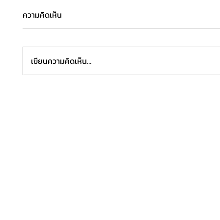
ความคิดเห็น
เขียนความคิดเห็น…
“JGAB 2026” ตอกย้ำเวทีอัญมณี
“ฟิชเชอ
และเครื่องประดับอาเซียนระดับ
(ประเท
โลก เดินหน้าดันไทยสู่ศูนย์กลาง
แห่งใหม
การค้า การจัดหาอัญมณีและ
เครื่องประดับ ผนึกพลังรัฐ–
เอกชน–ผู้ประกอบการ ยกระดับ
ศักยภาพธุรกิจไทยสู่ตลาดสากล