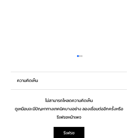
ความคิดเห็น
ไม่สามารถโหลดความคิดเห็น
ดูเหมือนจะมีปัญหาทางเทคนิคบางอย่าง ลองเชื่อมต่ออีกครั้งหรือ
รีเฟรชหน้าเพจ
“กระทรวงอุตฯ” หนุนซอฟต์พาวเวอร์ไทยกลุ่ม
รีเฟรช
อาหาร ปั้น 20,000 เชฟมืออาชีพ"