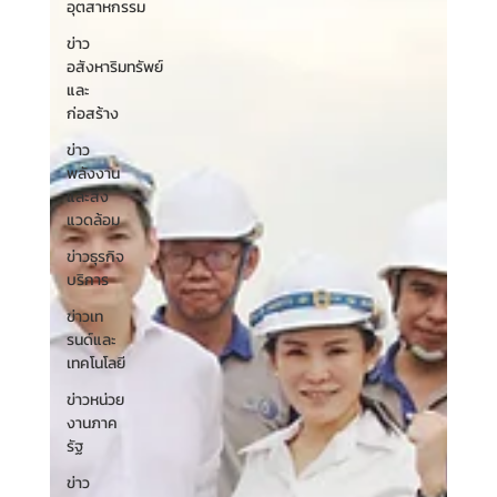
อุตสาหกรรม
ข่าว
อสังหาริมทรัพย์
และ
ก่อสร้าง
ข่าว
พลังงาน
และสิ่ง
แวดล้อม
ข่าวธุรกิจ
บริการ
ข่าวเท
รนด์และ
เทคโนโลยี
ข่าวหน่วย
งานภาค
รัฐ
ข่าว